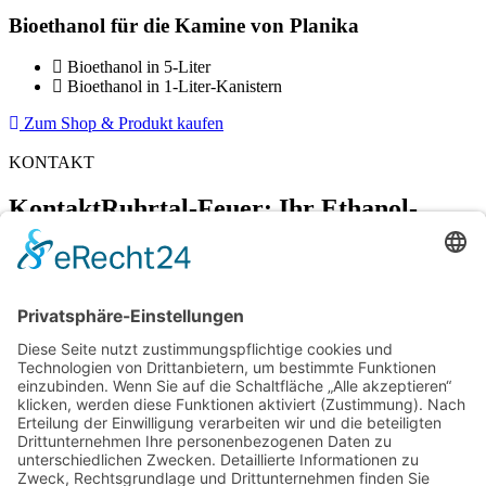
Bioethanol für die Kamine von Planika
Bioethanol in 5-Liter
Bioethanol in 1-Liter-Kanistern​
Zum Shop & Produkt kaufen
KONTAKT
Kontakt
Ruhrtal-Feuer: Ihr Ethanol-
Kamin-Spezialist
Gibraltarstraße 10
44797 Bochum
0234 – 60938159
info@ruhrtal-feuer.de
Kontakt & Anfahrt
Datenschutzerklärung