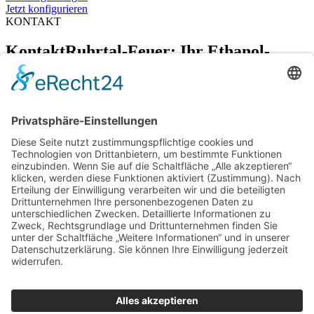
Jetzt konfigurieren
KONTAKT
Kontakt
Ruhrtal-Feuer: Ihr Ethanol-
Kamin-Spezialist
Gibraltarstraße 10
44797 Bochum
0234 – 60938159
info@ruhrtal-feuer.de
Kontakt & Anfahrt
Datenschutzerklärung
Impressum
AGB
0