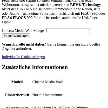
Feuerstelle und schafft so einen zentralen Blickfang in jedem
Wohnraum. Ausgestattet mit der patentierten
BEV® Technology
bietet der CINEMA ein sauberes Flammenbild ohne Rauch, Ruß
oder Asche – ganz ohne Schornstein. Erhältlich mit
FLA4 990
oder
FLA4 FLOGS 990
für eine besonders authentische Holzfeuer-
Optik.
Cinema Media Wall Menge
In den Warenkorb
Wunschgröße nicht dabei?
Gerne können Sie ein individuelles
Angebot anfordern.
Individuelle Größe anfragen
Zusätzliche Informationen
Modell
Cinema Media Wall
Einsatzbereich
Nur für Innenräume
Abmessungen
W: 1471mm H: 1837mm D: 380mm