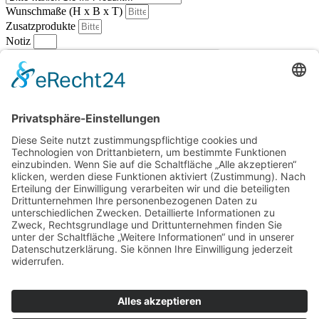
Wunschmaße (H x B x T)
Zusatzprodukte
Notiz
Anfrage senden
Wir beraten Sie gerne umfassend!
Bitte verfassen Sie Ihr Anliegen möglichst mit allen für uns
relevanten Informationen…
Anrede
Name
Nachname
E-Mail
Notiz