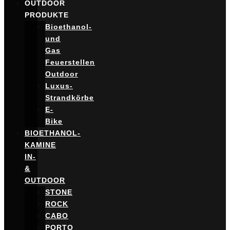
OUTDOOR
PRODUKTE
Bioethanol-
und
Gas
Feuerstellen
Outdoor
Luxus-
Strandkörbe
E-
Bike
BIOETHANOL-
KAMINE
IN-
&
OUTDOOR
STONE
ROCK
CABO
PORTO