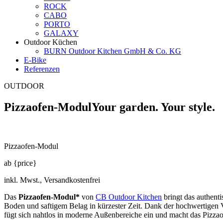
ROCK
CABO
PORTO
GALAXY
Outdoor Küchen
BURN Outdoor Kitchen GmbH & Co. KG
E-Bike
Referenzen
OUTDOOR
Pizzaofen-Modul
Your garden. Your style.
Pizzaofen-Modul
ab {price}
inkl. Mwst., Versandkostenfrei
Das
Pizzaofen-Modul*
von
CB Outdoor Kitchen
bringt das authentis
Boden und saftigem Belag in kürzester Zeit. Dank der hochwertigen Ve
fügt sich nahtlos in moderne Außenbereiche ein und macht das Pizzao