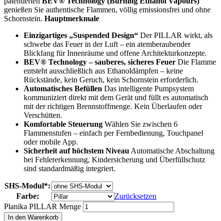
patentierten
BEV® Technology (Burning Ethanol Vapours)
genießen Sie authentische Flammen, völlig emissionsfrei und ohne
Schornstein.
Hauptmerkmale
Einzigartiges „Suspended Design“
Der PILLAR wirkt, als
schwebe das Feuer in der Luft – ein atemberaubender
Blickfang für Innenräume und offene Architekturkonzepte.
BEV® Technology – sauberes, sicheres Feuer
Die Flamme
entsteht ausschließlich aus Ethanoldämpfen – keine
Rückstände, kein Geruch, kein Schornstein erforderlich.
Automatisches Befüllen
Das intelligente Pumpsystem
kommuniziert direkt mit dem Gerät und füllt es automatisch
mit der richtigen Brennstoffmenge. Kein Überlaufen oder
Verschütten.
Komfortable Steuerung
Wählen Sie zwischen 6
Flammenstufen – einfach per Fernbedienung, Touchpanel
oder mobile App.
Sicherheit auf höchstem Niveau
Automatische Abschaltung
bei Fehlererkennung, Kindersicherung und Überfüllschutz
sind standardmäßig integriert.
SHS-Modul*:
Farbe:
Zurücksetzen
Planika PILLAR Menge
In den Warenkorb