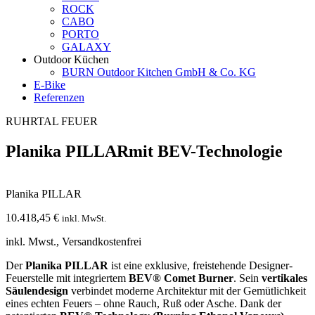
ROCK
CABO
PORTO
GALAXY
Outdoor Küchen
BURN Outdoor Kitchen GmbH & Co. KG
E-Bike
Referenzen
RUHRTAL FEUER
Planika PILLAR
mit BEV-Technologie
Planika PILLAR
10.418,45
€
inkl. MwSt.
inkl. Mwst., Versandkostenfrei
Der
Planika PILLAR
ist eine exklusive, freistehende Designer-
Feuerstelle mit integriertem
BEV® Comet Burner
. Sein
vertikales
Säulendesign
verbindet moderne Architektur mit der Gemütlichkeit
eines echten Feuers – ohne Rauch, Ruß oder Asche. Dank der