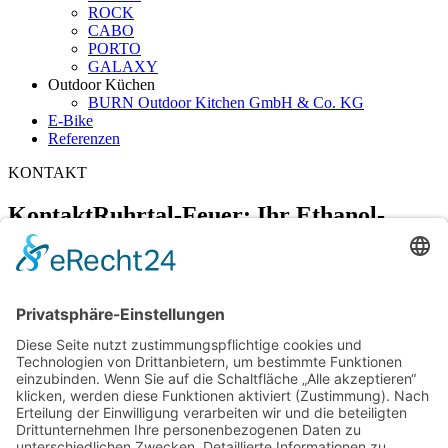
ROCK
CABO
PORTO
GALAXY
Outdoor Küchen
BURN Outdoor Kitchen GmbH & Co. KG
E-Bike
Referenzen
KONTAKT
Kontakt
Ruhrtal-Feuer: Ihr Ethanol-
Kamin-Spezialist
Gibraltarstraße 10
44797 Bochum
0234 – 60938159
info@ruhrtal-feuer.de
Kontakt & Anfahrt